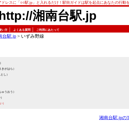
アドレスに「○○駅.jp」と入れるだけ！駅街ガイドは駅を起点にあなたの行動
http://湘南台駅.jp
｜
｜
使い方
よくある質問
ご利用にあたって
台駅.jp
> いずみ野線
）
まきがはら）
んとし）
）
ちゅうおう）
か）
い）
湘南台駅.jpの