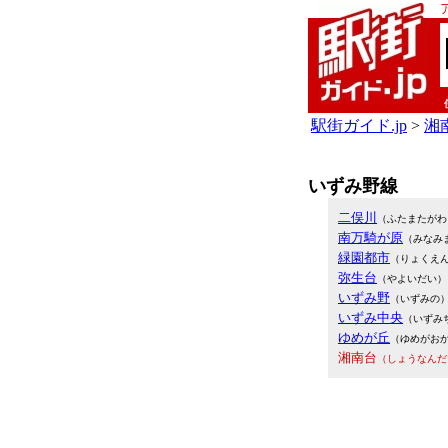
駅街ガイド.jp
>
湘南
いずみ野線
二俣川
（ふたまたがわ
南万騎が原
（みなみ
緑園都市
（りょくえ
弥生台
（やよいだい）
いずみ野
（いずみの
いずみ中央
（いずみ
ゆめが丘
（ゆめがお
湘南台
（しょうなんだ